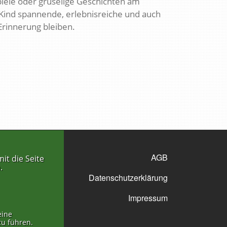
piele oder gruselige Geschichten am
hr Kind spannende, erlebnisreiche und auch
Erinnerung bleiben.
AGB
it die Seite
.
Datenschutzerklärung
Impressum
eine
zu führen.