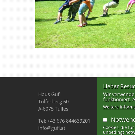
Lieber Besuc
Haus Gufl
Wir verwenden
funktioniert.
Tulferberg 60
Weitere Inform
A-6075 Tulfes
Notwend
Tel: +43 676 844639201
Cookies, die für
info@gufl.at
unbedingt notw