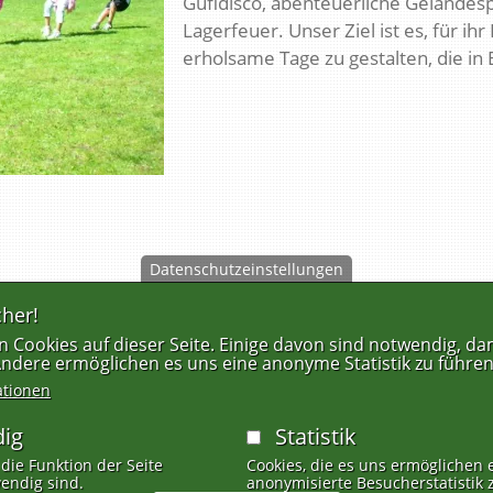
Gufldisco, abenteuerliche Geländes
Lagerfeuer. Unser Ziel ist es, für i
erholsame Tage zu gestalten, die in 
Datenschutzeinstellungen
her!
FUSSZEILENMENÜ
 Cookies auf dieser Seite. Einige davon sind notwendig, dam
 Andere ermöglichen es uns eine anonyme Statistik zu führen
ationen
ig
Statistik
 die Funktion der Seite
Cookies, die es uns ermöglichen 
endig sind.
anonymisierte Besucherstatistik 