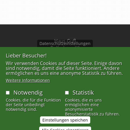
Haus Gufl
Datenschutzeinstellungen
Tulferberg 60
A-6075 Tulfes
Lieber Besucher!
Wir verwenden Cookies auf dieser Seite. Einige davon
Tel: +43 676 844639201
sind notwendig, damit die Seite funktioniert. Andere
ermöglichen es uns eine anonyme Statistik zu führen.
info@gufl.at
Weitere Informationen
Notwendig
Statistik
FUSSZEILENMENÜ
AGB
Cookies, die für die Funktion
Cookies, die es uns
der Seite unbedingt
ermöglichen eine
Datenschutzerklärung
notwendig sind.
anonymisierte
Besucherstatistik zu führen.
Impressum
Einstellungen speichen