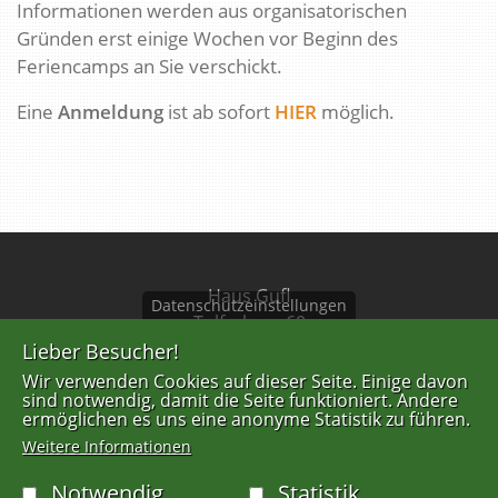
Informationen werden aus organisatorischen
Gründen erst einige Wochen vor Beginn des
Feriencamps an Sie verschickt.
Eine
Anmeldung
ist ab sofort
HIER
möglich.
Haus Gufl
Datenschutzeinstellungen
Tulferberg 60
A-6075 Tulfes
Lieber Besucher!
Wir verwenden Cookies auf dieser Seite. Einige davon
Tel: +43 676 844639201
sind notwendig, damit die Seite funktioniert. Andere
ermöglichen es uns eine anonyme Statistik zu führen.
info@gufl.at
Weitere Informationen
Notwendig
Statistik
FUSSZEILENMENÜ