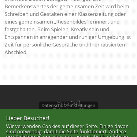
Bemerkenswertes der gemeinsamen Zeit wird beim
Schreiben und Gestalten einer Klassenzeitung oder
eines gemeinsamen „Riesenbildes“ erinnert und
festgehalten. Beim Spielen, Kreativ sein und
Entspannen in anregender und ruhiger Umgebung ist
Zeit für persönliche Gespräche und thematisierten
Abschied.
Haus Gufl
Datenschutzeinstellungen
Tulferberg 60
A-6075 Tulfes
Lieber Besucher!
Wir verwenden Cookies auf dieser Seite. Einige davon
Tel: +43 676 844639201
sind notwendig, damit die Seite funktioniert. Andere
ermöglichen es uns eine anonyme Statistik zu führen.