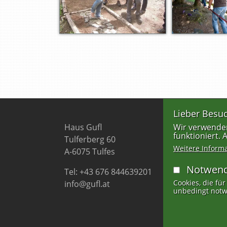
Lieber Besuc
Haus Gufl
Wir verwenden
funktioniert.
Tulferberg 60
Weitere Inform
A-6075 Tulfes
Notwend
Tel: +43 676 844639201
Cookies, die für
info@gufl.at
unbedingt notw