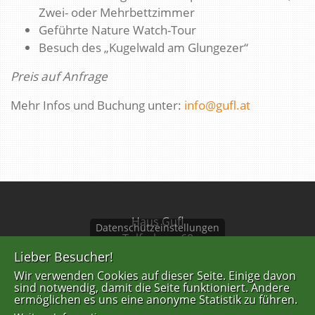
Zwei- oder Mehrbettzimmer
Geführte Nature Watch-Tour
Besuch des „Kugelwald am Glungezer“
Preis auf Anfrage
Mehr Infos und Buchung unter:
info@gufl.at
Haus Gufl
Datenschutzeinstellungen
Tulferberg 60
A-6075 Tulfes
Lieber Besucher!
Wir verwenden Cookies auf dieser Seite. Einige davon
Tel: +43 676 844639201
sind notwendig, damit die Seite funktioniert. Andere
ermöglichen es uns eine anonyme Statistik zu führen.
info@gufl.at